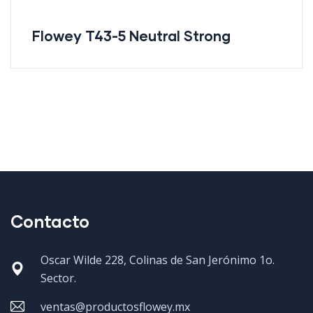
Flowey T43-5 Neutral Strong
Contacto
Oscar Wilde 228, Colinas de San Jerónimo 1o.
Sector.
ventas@productosflowey.mx