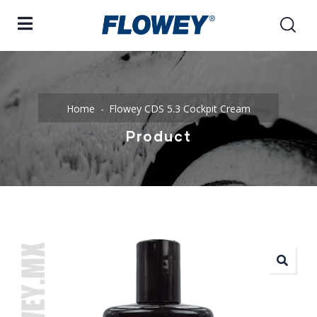
Home
Flowey CDS 5.3 Cockpit Cream
Product