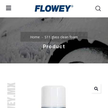
Home
S11 glass clean foam
Product